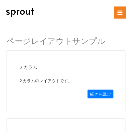
内
Mai
容
Men
を
ス
キ
ッ
ページレイアウトサンプル
プ
２カラム
２カラムのレイアウトです。
続きを読む