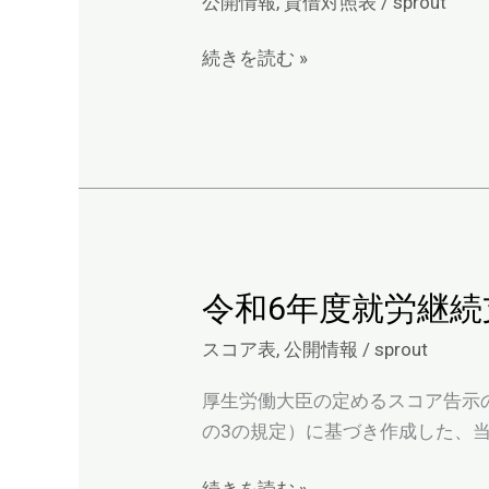
公開情報
,
貸借対照表
/
sprout
対
照
続きを読む »
表
（令
和
5
年
7
月
1
令和6年度就労継
令
日
和
スコア表
,
公開情報
/
sprout
～
6
令
年
厚生労働大臣の定めるスコア告示の
和
度
の3の規定）に基づき作成した、当
6
就
年
労