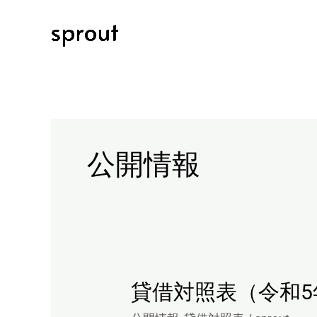
内
容
を
ス
キ
ッ
プ
公開情報
貸借対照表（令和5
貸
借