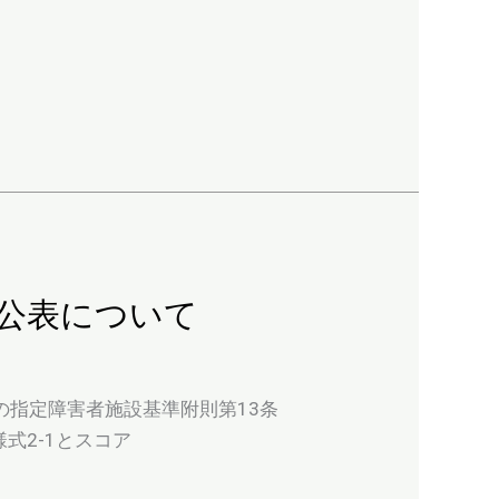
の公表について
の指定障害者施設基準附則第13条
式2-1とスコア